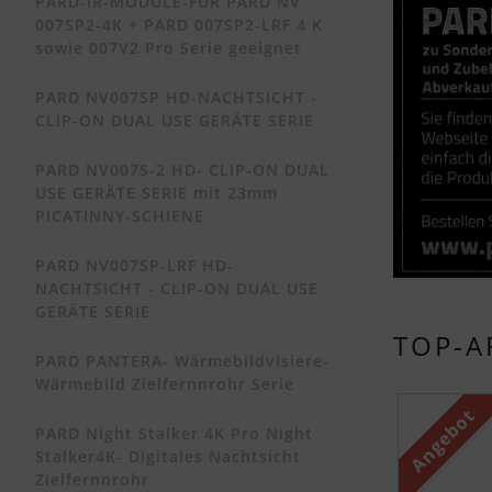
PARD-IR-MODULE-FÜR PARD NV
007SP2-4K + PARD 007SP2-LRF 4 K
sowie 007V2 Pro Serie geeignet
PARD NV007SP HD-NACHTSICHT -
CLIP-ON DUAL USE GERÄTE SERIE
PARD NV007S-2 HD- CLIP-ON DUAL
USE GERÄTE SERIE mit 23mm
PICATINNY-SCHIENE
PARD NV007SP-LRF HD-
NACHTSICHT - CLIP-ON DUAL USE
GERÄTE SERIE
TOP-A
PARD PANTERA- Wärmebildvisiere-
Wärmebild Zielfernnrohr Serie
Es folgt ei
Angebot
PARD Night Stalker 4K Pro Night
Stalker4K- Digitales Nachtsicht
Zielfernnrohr