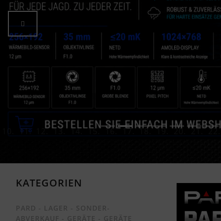
zurück
KATEGORIEN
PARD - LAGER - SONDER-
ABVERKAUF - GERÄTE - GERÄTE