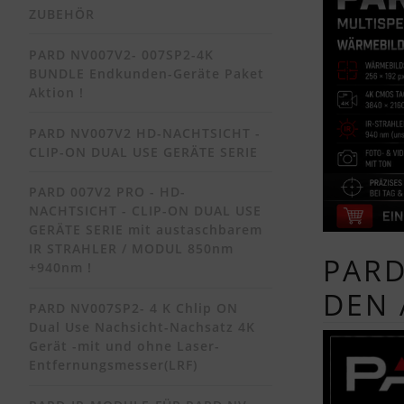
ZUBEHÖR
PARD NV007V2- 007SP2-4K
BUNDLE Endkunden-Geräte Paket
Aktion !
PARD NV007V2 HD-NACHTSICHT -
CLIP-ON DUAL USE GERÄTE SERIE
PARD 007V2 PRO - HD-
NACHTSICHT - CLIP-ON DUAL USE
GERÄTE SERIE mit austaschbarem
IR STRAHLER / MODUL 850nm
PARD
+940nm !
DEN 
PARD NV007SP2- 4 K Chlip ON
Dual Use Nachsicht-Nachsatz 4K
Gerät -mit und ohne Laser-
Entfernungsmesser(LRF)