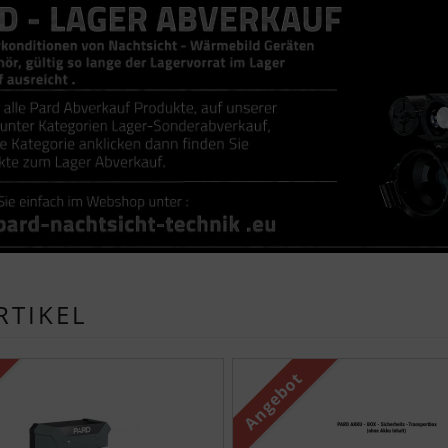
RTIKEL
n Produktslider - navigieren Sie mit der Tab-Taste zu 
Angebot