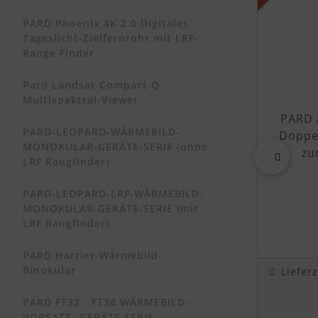
PARD Phoenix 4K 2.0 Digitales
Tageslicht-Zielfernrohr mit LRF-
Range Finder
Pard Landsat Compact Q
Multispektral-Viewer
PARD 
PARD-LEOPARD-WÄRMEBILD-
Doppel
MONOKULAR-GERÄTE-SERIE (ohne
zu
LRF Rangfinder)
zurück
PARD-LEOPARD-LRF-WÄRMEBILD-
MONOKULAR-GERÄTE-SERIE (mit
LRF Rangfinder)
PARD Harrier-Wärmebild-
Binokular
Liefer
PARD FT32 - FT34 WÄRMEBILD-
VORSATZ- GERÄTE SERIE