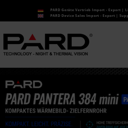
SPRUNGNAVIGATION
Springe zur Navigation
PARD Geräte Vertrieb Import - Export | L
Springe zum Inhalt
PARD Device Sales Import - Export | Supp
Springe zum Login-Button
Springe zum Button für Einstellungen
Springe zu den allgemeinen Informationen