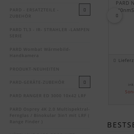
PARD N
PARD - ERSATZTEILE -
940nmSt
ZUBEHÖR
zurück
PARD TL3 - IR- STRAHLER -LAMPEN
SERIE
PARD Wombat Wärmebild-
Handkamera
Liefer
PRODUKT-NEUHEITEN
PARD-GERÄTE-ZUBEHÖR
ink
Son
PARD RANGER ED 3000 10x42 LRF
PARD Osprey 4K 2.0 Multispektral-
Fernglas / Binokular 3in1 mit LRF (
Range Finder )
BESTS