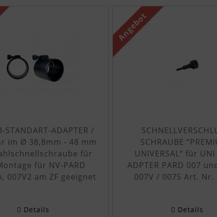
n Produktslider - navigieren Sie mit der Tab-Taste zu 
Angebot
B-STANDART-ADAPTER /
SCHNELLVERSCHL
bar im Ø 38,8mm - 48 mm
SCHRAUBE “PREMI
ahlschnellschraube für
UNIVERSAL“ für UNI
Montage für NV-PARD
ADPTER PARD 007 und
A, 007V2 am ZF geeignet
007V / 007S Art. Nr.
Details
Details