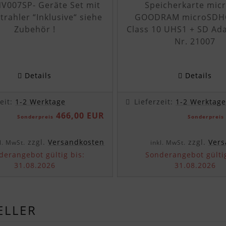
V007SP- Geräte Set mit
Speicherkarte mic
rahler “Inklusive“ siehe
GOODRAM microSDH
Zubehör !
Class 10 UHS1 + SD Ada
Nr. 21007
Details
Details
zeit:
1-2 Werktage
Lieferzeit:
1-2 Werktage
466,00 EUR
Sonderpreis
Sonderpreis
zzgl.
Versandkosten
zzgl.
Vers
l. MwSt.
inkl. MwSt.
derangebot gültig bis:
Sonderangebot gültig
31.08.2026
31.08.2026
ELLER