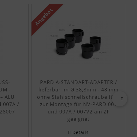
den einzelnen Artikeln.
Angebot
An
USS-
PARD A-STANDART-ADAPTER /
UM -
lieferbar im Ø 38,8mm - 48 mm
 – ALU
ohne Stahlschnellschraube für /
 007A /
zur Montage für NV-PARD 007
vor
 28007
und 007A / 007V2 am ZF
geeignet
Details