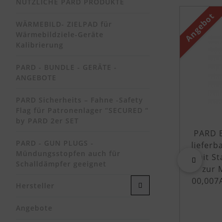
NÜTZLICHE PARD PRODUKTE
Es folgt ei
Angebot
WÄRMEBILD- ZIELPAD für
Wärmebildziele-Geräte
Kalibrierung
PARD - BUNDLE - GERÄTE -
ANGEBOTE
PARD Sicherheits – Fahne -Safety
Flag für Patronenlager “SECURED “
by PARD 2er SET
PARD 
PARD - GUN PLUGS -
liefer
Mündungsstopfen auch für
mit St
Schalldämpfer geeignet
zur 
zurück
00,007
Hersteller
Angebote